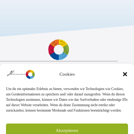
Sekretariat:
Cookies
Montag - Donnerstag: 7.45 Uhr bis 14:30 Uhr
Freitag: 7.45 Uhr bis 13.00 Uhr
E-Mail:
Telefon
Um dir ein optimales Erlebnis zu bieten, verwenden wir Technologien wie Cookies,
sekretariat@goethe.schule
+49 6071 9888 0
um Geräteinformationen zu speichern und/ oder darauf zuzugreifen. Wenn du diesen
Fax
Technologien zustimmst, können wir Daten wie das Surfverhalten oder eindeutige IDs
+49 6071 9888 50
auf dieser Website verarbeiten. Wenn du deine Zustimmung nicht erteilst oder
zurückziehst, können bestimmte Merkmale und Funktionen beeinträchtigt werden.
Anschrift
Goetheschule Dieburg
Akzeptieren