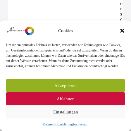
o
r
s
c
h
l
Cookies
ä
g
e
Um dir ein optimales Erlebnis zu bieten, verwenden wir Technologien wie Cookies,
m
um Geräteinformationen zu speichern und/ oder darauf zuzugreifen. Wenn du diesen
a
Technologien zustimmst, können wir Daten wie das Surfverhalten oder eindeutige IDs
c
auf dieser Website verarbeiten. Wenn du deine Zustimmung nicht erteilst oder
h
zurückziehst, können bestimmte Merkmale und Funktionen beeinträchtigt werden.
e
n
u
Akzeptieren
n
d
a
Ablehnen
n
E
Einstellungen
n
t
s
Datenschutzerklärung
Impressum
c