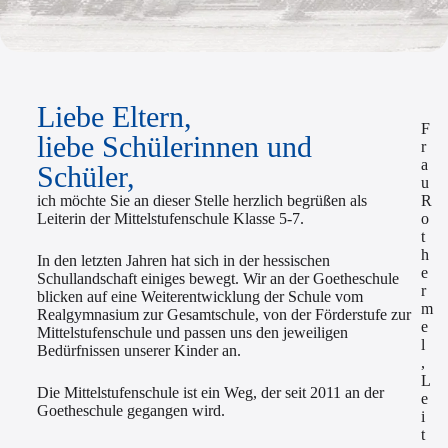
Liebe Eltern,
F
liebe Schülerinnen und
r
a
Schüler,
u
ich möchte Sie an dieser Stelle herzlich begrüßen als
R
Leiterin der Mittelstufenschule Klasse 5-7.
o
t
h
In den letzten Jahren hat sich in der hessischen
e
Schullandschaft einiges bewegt. Wir an der Goetheschule
r
blicken auf eine Weiterentwicklung der Schule vom
m
Realgymnasium zur Gesamtschule, von der Förderstufe zur
e
Mittelstufenschule und passen uns den jeweiligen
l
Bedürfnissen unserer Kinder an.
,
L
Die Mittelstufenschule ist ein Weg, der seit 2011 an der
e
Goetheschule gegangen wird.
i
t