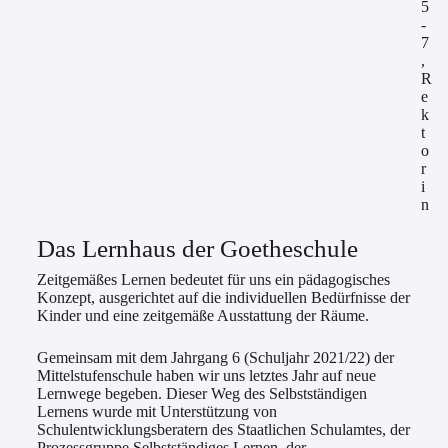
5
-
7
,
R
e
k
t
o
r
i
n
Das Lernhaus der Goetheschule
Zeitgemäßes Lernen bedeutet für uns ein pädagogisches
Konzept, ausgerichtet auf die individuellen Bedürfnisse der
Kinder und eine zeitgemäße Ausstattung der Räume.
Gemeinsam mit dem Jahrgang 6 (Schuljahr 2021/22) der
Mittelstufenschule haben wir uns letztes Jahr auf neue
Lernwege begeben. Dieser Weg des Selbstständigen
Lernens wurde mit Unterstützung von
Schulentwicklungsberatern des Staatlichen Schulamtes, der
Prozessgruppe Selbstständiges Lernen, der