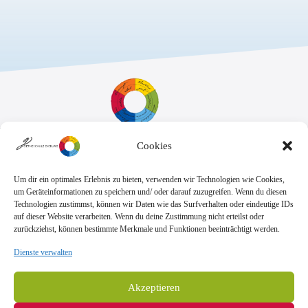
Cookies
Sekretariat:
Montag - Donnerstag: 7.45 Uhr bis 14:30 Uhr
Freitag: 7.45 Uhr bis 13.00 Uhr
Um dir ein optimales Erlebnis zu bieten, verwenden wir Technologien wie Cookies,
E-Mail:
Telefon
um Geräteinformationen zu speichern und/ oder darauf zuzugreifen. Wenn du diesen
sekretariat@goethe.schule
+49 6071 9888 0
Technologien zustimmst, können wir Daten wie das Surfverhalten oder eindeutige IDs
Fax
auf dieser Website verarbeiten. Wenn du deine Zustimmung nicht erteilst oder
+49 6071 9888 50
zurückziehst, können bestimmte Merkmale und Funktionen beeinträchtigt werden.
Dienste verwalten
Anschrift
Goetheschule Dieburg
Akzeptieren
Kooperative Gesamtschule des Landkreises