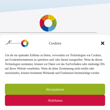
Sekretariat:
Cookies
Montag - Donnerstag: 7.45 Uhr bis 14:30 Uhr
Freitag: 7.45 Uhr bis 13.00 Uhr
E-Mail:
Telefon
Um dir ein optimales Erlebnis zu bieten, verwenden wir Technologien wie Cookies,
sekretariat@goethe.schule
+49 6071 9888 0
um Geräteinformationen zu speichern und/ oder darauf zuzugreifen. Wenn du diesen
Fax
Technologien zustimmst, können wir Daten wie das Surfverhalten oder eindeutige IDs
+49 6071 9888 50
auf dieser Website verarbeiten. Wenn du deine Zustimmung nicht erteilst oder
zurückziehst, können bestimmte Merkmale und Funktionen beeinträchtigt werden.
Anschrift
Goetheschule Dieburg
Akzeptieren
Kooperative Gesamtschule des Landkreises
Darmstadt-Dieburg
Ablehnen
Goethestraße 10-14, 64807 Dieburg