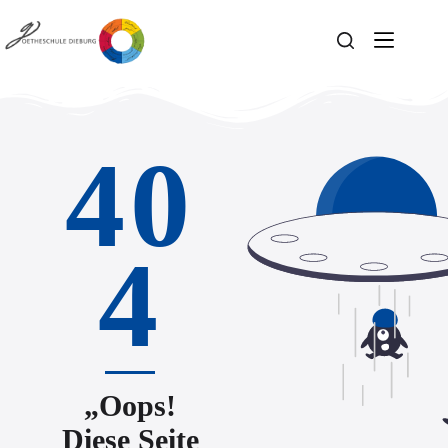
40
4
„Oops!
Diese Seite