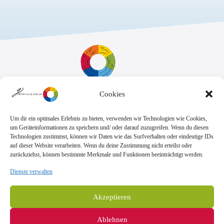
Cookies
Sekretariat:
Montag - Donnerstag: 7.45 Uhr bis 14:30 Uhr
Freitag: 7.45 Uhr bis 13.00 Uhr
Um dir ein optimales Erlebnis zu bieten, verwenden wir Technologien wie Cookies,
E-Mail:
Telefon
um Geräteinformationen zu speichern und/ oder darauf zuzugreifen. Wenn du diesen
sekretariat@goethe.schule
+49 6071 9888 0
Technologien zustimmst, können wir Daten wie das Surfverhalten oder eindeutige IDs
Fax
auf dieser Website verarbeiten. Wenn du deine Zustimmung nicht erteilst oder
+49 6071 9888 50
zurückziehst, können bestimmte Merkmale und Funktionen beeinträchtigt werden.
Dienste verwalten
Anschrift
Goetheschule Dieburg
Akzeptieren
Kooperative Gesamtschule des Landkreises
Darmstadt-Dieburg
Ablehnen
Goethestraße 10-14, 64807 Dieburg