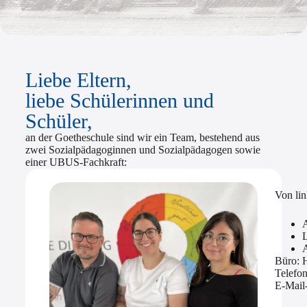
Liebe Eltern,
liebe Schülerinnen und
Schüler,
an der Goetheschule sind wir ein Team, bestehend aus
zwei Sozialpädagoginnen und Sozialpädagogen sowie
einer UBUS-Fachkraft:
Von lin
Büro: 
Telefo
E-Mail