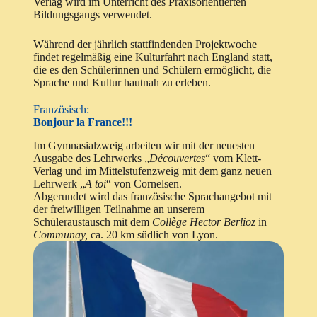
Verlag wird im Unterricht des Praxisorientierten
Bildungsgangs verwendet.
Während der jährlich stattfindenden Projektwoche
findet regelmäßig eine Kulturfahrt nach England statt,
die es den Schülerinnen und Schülern ermöglicht, die
Sprache und Kultur hautnah zu erleben.
Französisch:
Bonjour la France!!!
Im Gymnasialzweig arbeiten wir mit der neuesten
Ausgabe des Lehrwerks „
Découvertes
“ vom Klett-
Verlag und im Mittelstufenzweig mit dem ganz neuen
Lehrwerk „
A toi
“ von Cornelsen.
Abgerundet wird das französische Sprachangebot mit
der freiwilligen Teilnahme an unserem
Schüleraustausch mit dem
Collège Hector Berlioz
in
Communay,
ca. 20 km südlich von Lyon.