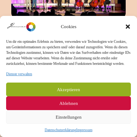
Cookies
Musik
Um dir ein optimales Erlebnis zu bieten, verwenden wir Technologien wie Cookies,
Die Fachräume 601 und 603 und die Aula sind das
um Geräteinformationen zu speichern und/ oder darauf zuzugreifen. Wenn du diesen
Herzstück des Fachs Musik an unserer Schule. Hier
Technologien zustimmst, können wir Daten wie das Surfverhalten oder eindeutige IDs
können sich die Schülerinnen und Schüler in einer
auf dieser Website verarbeiten. Wenn du deine Zustimmung nicht erteilst oder
inspirierenden Umgebung mit Musik beschäftigen. In
zurückziehst, können bestimmte Merkmale und Funktionen beeinträchtigt werden.
den Musikräumen finden sich verschiedene
Musikinstrumente wie Klaviere, Keyboards und
Dienste verwalten
Cajons, die oft und gerne genutzt werden.
In den Jahrgängen fünf und sechs erhalten die
Akzeptieren
Schülerinnen und Schüler im Musikunterricht eine
breite Einführung in verschiedene musikalische
Ablehnen
Bereiche. Dabei liegt der Fokus auf Singen, Rhythmik,
Gehörbildung und dem Kennenlernen verschiedener
Musikstile und Komponisten. Für die Jahrgänge 5 und
Einstellungen
6 des Gymnasialzweigs bieten wir seit dem Schuljahr
2022/23 einen „Außergewöhnlichen Musikunterricht“
Datenschutzerklärung
Impressum
mit dem Schwerpunkt „Singen“ an. Weitere