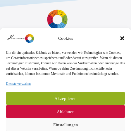
Cookies
Sekretariat:
Montag - Donnerstag: 7.45 Uhr bis 14:30 Uhr
Freitag: 7.45 Uhr bis 13.00 Uhr
Um dir ein optimales Erlebnis zu bieten, verwenden wir Technologien wie Cookies,
E-Mail:
Telefon
um Geräteinformationen zu speichern und/ oder darauf zuzugreifen. Wenn du diesen
sekretariat@goethe.schule
+49 6071 9888 0
Technologien zustimmst, können wir Daten wie das Surfverhalten oder eindeutige IDs
Fax
auf dieser Website verarbeiten. Wenn du deine Zustimmung nicht erteilst oder
+49 6071 9888 50
zurückziehst, können bestimmte Merkmale und Funktionen beeinträchtigt werden.
Dienste verwalten
Anschrift
Goetheschule Dieburg
Akzeptieren
Kooperative Gesamtschule des Landkreises
Darmstadt-Dieburg
Ablehnen
Goethestraße 10-14, 64807 Dieburg
Einstellungen
Impressum
Datenschutzerklärung