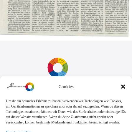
Cookies
Sekretariat:
Montag - Donnerstag: 7.45 Uhr bis 14:30 Uhr
Freitag: 7.45 Uhr bis 13.00 Uhr
Um dir ein optimales Erlebnis zu bieten, verwenden wir Technologien wie Cookies,
E-Mail:
Telefon
um Geräteinformationen zu speichern und/ oder darauf zuzugreifen. Wenn du diesen
sekretariat@goethe.schule
+49 6071 9888 0
Technologien zustimmst, können wir Daten wie das Surfverhalten oder eindeutige IDs
Fax
auf dieser Website verarbeiten. Wenn du deine Zustimmung nicht erteilst oder
+49 6071 9888 50
zurückziehst, können bestimmte Merkmale und Funktionen beeinträchtigt werden.