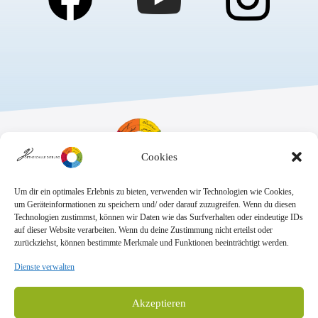
Cookies
Um dir ein optimales Erlebnis zu bieten, verwenden wir Technologien wie Cookies,
Sekretariat:
um Geräteinformationen zu speichern und/ oder darauf zuzugreifen. Wenn du diesen
Montag - Donnerstag: 7.45 Uhr bis 14:30 Uhr
Technologien zustimmst, können wir Daten wie das Surfverhalten oder eindeutige IDs
Freitag: 7.45 Uhr bis 13.00 Uhr
auf dieser Website verarbeiten. Wenn du deine Zustimmung nicht erteilst oder
E-Mail:
Telefon
zurückziehst, können bestimmte Merkmale und Funktionen beeinträchtigt werden.
sekretariat@goethe.schule
+49 6071 9888 0
Fax
Dienste verwalten
+49 6071 9888 50
Akzeptieren
Anschrift