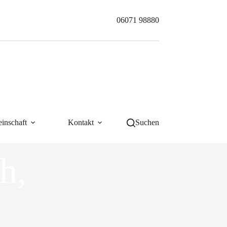
06071 98880
inschaft
Kontakt
Suchen
h,