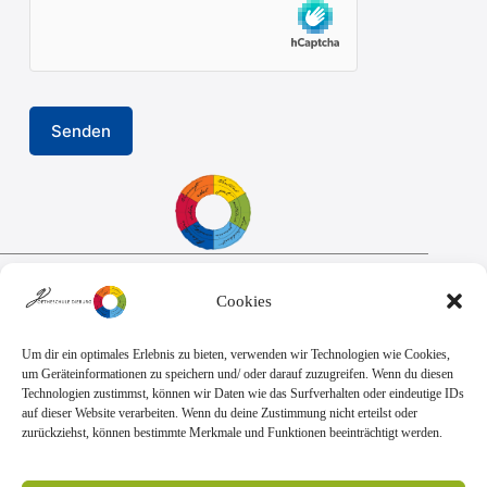
Sekretariat:
Cookies
Montag - Donnerstag: 7.45 Uhr bis 14:30 Uhr
Freitag: 7.45 Uhr bis 13.00 Uhr
E-Mail:
Telefon
Um dir ein optimales Erlebnis zu bieten, verwenden wir Technologien wie Cookies,
sekretariat@goethe.schule
+49 6071 9888 0
um Geräteinformationen zu speichern und/ oder darauf zuzugreifen. Wenn du diesen
Fax
Technologien zustimmst, können wir Daten wie das Surfverhalten oder eindeutige IDs
+49 6071 9888 50
auf dieser Website verarbeiten. Wenn du deine Zustimmung nicht erteilst oder
zurückziehst, können bestimmte Merkmale und Funktionen beeinträchtigt werden.
Anschrift