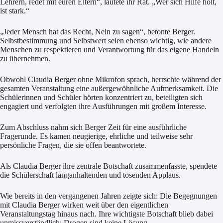
Lehrern, redet mit euren Eltern“, lautete ihr Rat. „Wer sich Hilfe holt,
ist stark.“
„Jeder Mensch hat das Recht, Nein zu sagen“, betonte Berger.
Selbstbestimmung und Selbstwert seien ebenso wichtig, wie andere
Menschen zu respektieren und Verantwortung für das eigene Handeln
zu übernehmen.
Obwohl Claudia Berger ohne Mikrofon sprach, herrschte während der
gesamten Veranstaltung eine außergewöhnliche Aufmerksamkeit. Die
Schülerinnen und Schüler hörten konzentriert zu, beteiligten sich
engagiert und verfolgten ihre Ausführungen mit großem Interesse.
Zum Abschluss nahm sich Berger Zeit für eine ausführliche
Fragerunde. Es kamen neugierige, ehrliche und teilweise sehr
persönliche Fragen, die sie offen beantwortete.
Als Claudia Berger ihre zentrale Botschaft zusammenfasste, spendete
die Schülerschaft langanhaltenden und tosenden Applaus.
Wie bereits in den vergangenen Jahren zeigte sich: Die Begegnungen
mit Claudia Berger wirken weit über den eigentlichen
Veranstaltungstag hinaus nach. Ihre wichtigste Botschaft blieb dabei
unmissverständlich: Drogen sind keine Lösung.