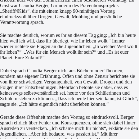
Gast war Claudia Berger, Gründerin des Präventionsprojekts
„Sheriff4Kids“, die mit einem knapp 90-minütigen Vortrag
eindrucksvoll über Drogen, Gewalt, Mobbing und persönliche
Verantwortung sprach.
Sie machte deutlich, worum es ihr an diesem Tag ging: „Ich bin heute
hier, weil ich will, dass ihr überlegt, wie ihr leben wollt.“ Immer
wieder richtete sie Fragen an die Jugendlichen: „In welcher Welt wollt
ihr leben?“, „Was für ein Mensch wollt ihr sein?“ und „Es ist euer
Planet. Eure Zukunft!“
Dabei sprach Claudia Berger nicht aus Büchern oder Theorien,
sondern aus eigener Erfahrung. Offen und ohne Zensur berichtete sie
von ihrer schwierigen Vergangenheit, von Gewalt, Drogen und den
Folgen ihrer Entscheidungen. Mehrfach betonte sie dabei, dass es
keineswegs selbstverständlich sei, heute vor den Schülerinnen und
Schülern stehen zu können. „Dass ich heute hier sein kann, ist Glück“,
sagte sie. „Ich hätte eigentlich nicht überleben können.“
Gerade diese Offenheit machte den Vortrag so eindrucksvoll. Berger
sprach ehrlich über Fehler und Konsequenzen, ohne sich dabei hinter
Ausreden zu verstecken. „Ich schäme mich für nichts“, erklärte sie den
Jugendlichen. „Aber ich bedaure, was passiert ist.“ Mit ihrer