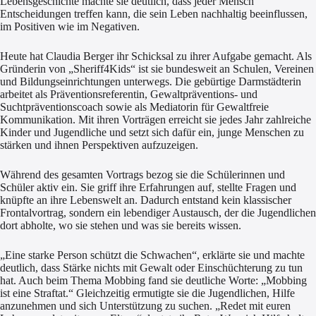
Lebensgeschichte machte sie deutlich, dass jeder Mensch
Entscheidungen treffen kann, die sein Leben nachhaltig beeinflussen,
im Positiven wie im Negativen.
Heute hat Claudia Berger ihr Schicksal zu ihrer Aufgabe gemacht. Als
Gründerin von „Sheriff4Kids“ ist sie bundesweit an Schulen, Vereinen
und Bildungseinrichtungen unterwegs. Die gebürtige Darmstädterin
arbeitet als Präventionsreferentin, Gewaltpräventions- und
Suchtpräventionscoach sowie als Mediatorin für Gewaltfreie
Kommunikation. Mit ihren Vorträgen erreicht sie jedes Jahr zahlreiche
Kinder und Jugendliche und setzt sich dafür ein, junge Menschen zu
stärken und ihnen Perspektiven aufzuzeigen.
Während des gesamten Vortrags bezog sie die Schülerinnen und
Schüler aktiv ein. Sie griff ihre Erfahrungen auf, stellte Fragen und
knüpfte an ihre Lebenswelt an. Dadurch entstand kein klassischer
Frontalvortrag, sondern ein lebendiger Austausch, der die Jugendlichen
dort abholte, wo sie stehen und was sie bereits wissen.
„Eine starke Person schützt die Schwachen“, erklärte sie und machte
deutlich, dass Stärke nichts mit Gewalt oder Einschüchterung zu tun
hat. Auch beim Thema Mobbing fand sie deutliche Worte: „Mobbing
ist eine Straftat.“ Gleichzeitig ermutigte sie die Jugendlichen, Hilfe
anzunehmen und sich Unterstützung zu suchen. „Redet mit euren