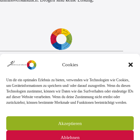
Sekretariat:
Cookies
Montag - Donnerstag: 7.45 Uhr bis 14:30 Uhr
Freitag: 7.45 Uhr bis 13.00 Uhr
E-Mail:
Telefon
Um dir ein optimales Erlebnis zu bieten, verwenden wir Technologien wie Cookies,
sekretariat@goethe.schule
+49 6071 9888 0
um Geräteinformationen zu speichern und/ oder darauf zuzugreifen. Wenn du diesen
Fax
Technologien zustimmst, können wir Daten wie das Surfverhalten oder eindeutige IDs
+49 6071 9888 50
auf dieser Website verarbeiten. Wenn du deine Zustimmung nicht erteilst oder
zurückziehst, können bestimmte Merkmale und Funktionen beeinträchtigt werden.
Anschrift
Goetheschule Dieburg
Akzeptieren
Kooperative Gesamtschule des Landkreises
Darmstadt-Dieburg
Ablehnen
Goethestraße 10-14, 64807 Dieburg