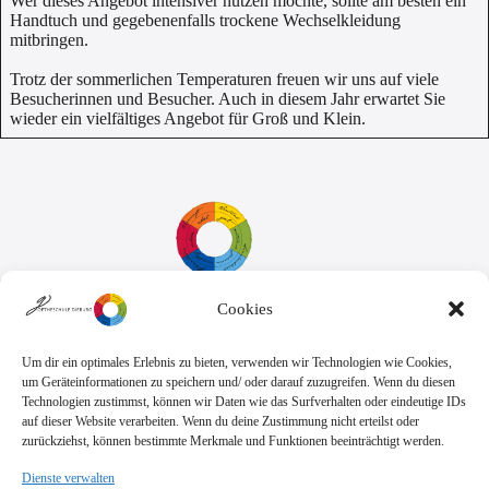
Wer dieses Angebot intensiver nutzen möchte, sollte am besten ein
Handtuch und gegebenenfalls trockene Wechselkleidung
mitbringen.
Trotz der sommerlichen Temperaturen freuen wir uns auf viele
Besucherinnen und Besucher. Auch in diesem Jahr erwartet Sie
wieder ein vielfältiges Angebot für Groß und Klein.
Cookies
Sekretariat:
Montag - Donnerstag: 7.45 Uhr bis 14:30 Uhr
Freitag: 7.45 Uhr bis 13.00 Uhr
Um dir ein optimales Erlebnis zu bieten, verwenden wir Technologien wie Cookies,
E-Mail:
Telefon
um Geräteinformationen zu speichern und/ oder darauf zuzugreifen. Wenn du diesen
sekretariat@goethe.schule
+49 6071 9888 0
Technologien zustimmst, können wir Daten wie das Surfverhalten oder eindeutige IDs
Fax
auf dieser Website verarbeiten. Wenn du deine Zustimmung nicht erteilst oder
+49 6071 9888 50
zurückziehst, können bestimmte Merkmale und Funktionen beeinträchtigt werden.
Dienste verwalten