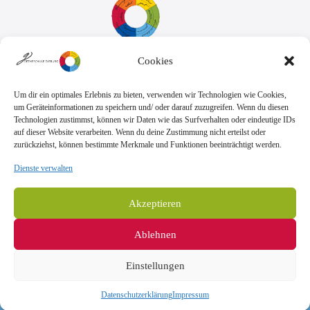
Cookies
Sekretariat:
Montag - Donnerstag: 7.45 Uhr bis 14:30 Uhr
Freitag: 7.45 Uhr bis 13.00 Uhr
Um dir ein optimales Erlebnis zu bieten, verwenden wir Technologien wie Cookies,
E-Mail:
Telefon
um Geräteinformationen zu speichern und/ oder darauf zuzugreifen. Wenn du diesen
sekretariat@goethe.schule
+49 6071 9888 0
Technologien zustimmst, können wir Daten wie das Surfverhalten oder eindeutige IDs
Fax
auf dieser Website verarbeiten. Wenn du deine Zustimmung nicht erteilst oder
+49 6071 9888 50
zurückziehst, können bestimmte Merkmale und Funktionen beeinträchtigt werden.
Dienste verwalten
Anschrift
Goetheschule Dieburg
Akzeptieren
Kooperative Gesamtschule des Landkreises
Darmstadt-Dieburg
Ablehnen
Goethestraße 10-14, 64807 Dieburg
Einstellungen
Impressum
Datenschutzerklärung
Copyright © 2026 Goetheschule Dieburg - Realisierung durch
Datenschutzerklärung
Impressum
dein-webdesign.de