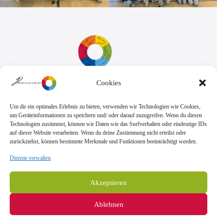
Cookies
Sekretariat:
Montag - Donnerstag: 7.45 Uhr bis 14:30 Uhr
Freitag: 7.45 Uhr bis 13.00 Uhr
Um dir ein optimales Erlebnis zu bieten, verwenden wir Technologien wie Cookies,
E-Mail:
Telefon
um Geräteinformationen zu speichern und/ oder darauf zuzugreifen. Wenn du diesen
sekretariat@goethe.schule
+49 6071 9888 0
Technologien zustimmst, können wir Daten wie das Surfverhalten oder eindeutige IDs
Fax
auf dieser Website verarbeiten. Wenn du deine Zustimmung nicht erteilst oder
+49 6071 9888 50
zurückziehst, können bestimmte Merkmale und Funktionen beeinträchtigt werden.
Dienste verwalten
Anschrift
Goetheschule Dieburg
Akzeptieren
Kooperative Gesamtschule des Landkreises
Darmstadt-Dieburg
Ablehnen
Goethestraße 10-14, 64807 Dieburg