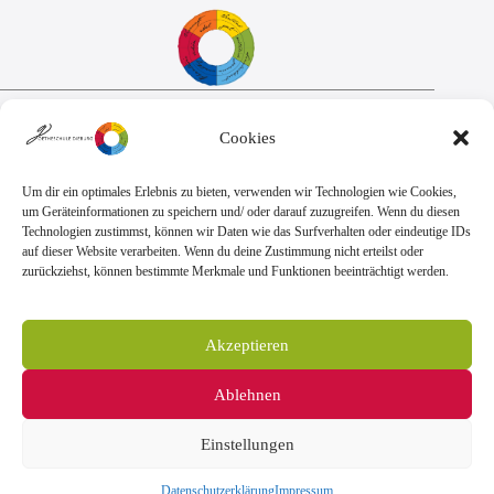
Sekretariat:
Cookies
Montag - Donnerstag: 7.45 Uhr bis 14:30 Uhr
Freitag: 7.45 Uhr bis 13.00 Uhr
E-Mail:
Telefon
Um dir ein optimales Erlebnis zu bieten, verwenden wir Technologien wie Cookies,
sekretariat@goethe.schule
+49 6071 9888 0
um Geräteinformationen zu speichern und/ oder darauf zuzugreifen. Wenn du diesen
Fax
Technologien zustimmst, können wir Daten wie das Surfverhalten oder eindeutige IDs
+49 6071 9888 50
auf dieser Website verarbeiten. Wenn du deine Zustimmung nicht erteilst oder
zurückziehst, können bestimmte Merkmale und Funktionen beeinträchtigt werden.
Anschrift
Goetheschule Dieburg
Akzeptieren
Kooperative Gesamtschule des Landkreises
Darmstadt-Dieburg
Ablehnen
Goethestraße 10-14, 64807 Dieburg
Einstellungen
Impressum
Datenschutzerklärung
Copyright © 2026 Goetheschule Dieburg - Realisierung durch
Datenschutzerklärung
Impressum