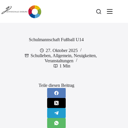
Zum
Inhalt
springen
Schulmannschaft Fußball U14
27. Oktober 2025
Schulleben
,
Allgemein
,
Neuigkeiten
,
Veranstaltungen
1 Min
Teile diesen Beitrag