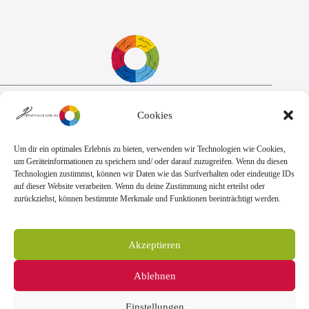
Sekretariat:
Cookies
Montag - Donnerstag: 7.45 Uhr bis 14:30 Uhr
Freitag: 7.45 Uhr bis 13.00 Uhr
E-Mail:
Telefon
Um dir ein optimales Erlebnis zu bieten, verwenden wir Technologien wie Cookies,
sekretariat@goethe.schule
+49 6071 9888 0
um Geräteinformationen zu speichern und/ oder darauf zuzugreifen. Wenn du diesen
Fax
Technologien zustimmst, können wir Daten wie das Surfverhalten oder eindeutige IDs
+49 6071 9888 50
auf dieser Website verarbeiten. Wenn du deine Zustimmung nicht erteilst oder
zurückziehst, können bestimmte Merkmale und Funktionen beeinträchtigt werden.
Anschrift
Goetheschule Dieburg
Akzeptieren
Kooperative Gesamtschule des Landkreises
Darmstadt-Dieburg
Ablehnen
Goethestraße 10-14, 64807 Dieburg
Einstellungen
Impressum