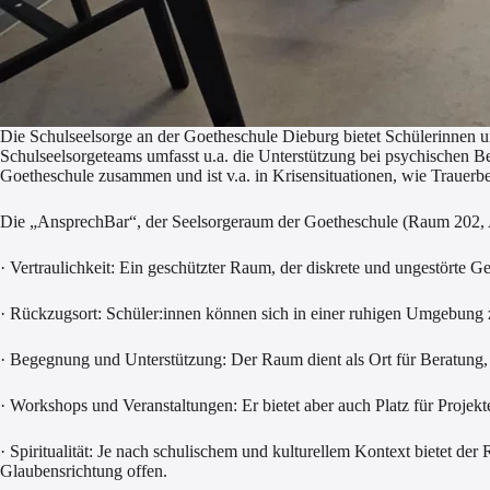
Die Schulseelsorge an der Goetheschule Dieburg bietet Schülerinnen 
Schulseelsorgeteams umfasst u.a. die Unterstützung bei psychischen Be
Goetheschule zusammen und ist v.a. in Krisensituationen, wie Trauerb
Die „AnsprechBar“, der Seelsorgeraum der Goetheschule (Raum 202, Al
· Vertraulichkeit: Ein geschützter Raum, der diskrete und ungestörte G
· Rückzugsort: Schüler:innen können sich in einer ruhigen Umgebung zu
· Begegnung und Unterstützung: Der Raum dient als Ort für Beratung,
· Workshops und Veranstaltungen: Er bietet aber auch Platz für Projek
· Spiritualität: Je nach schulischem und kulturellem Kontext bietet d
Glaubensrichtung offen.