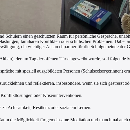
und Schülern einen geschützten Raum für persönliche Gespräche, unab
lastungen, familiären Konflikten oder schulischen Problemen. Dabei ar
ewältigung, ein
wichtiger Ansprechpartner für die Schulgemeinde der G
tbau), der am Tag der offenen Tür eingeweiht wurde, soll folgende Mö
espräche mit speziell ausgebildeten Personen (Schulseelsorgerinnen) er
rücklehnen und reflektieren, insbesondere, wenn sie sich gestresst ode
 Konfliktlösungen oder Kriseninterventionen.
te zu Achtsamkeit, Resilienz oder sozialem Lernen.
er Raum die Möglichkeit für gemeinsame Meditation und manchmal auch G