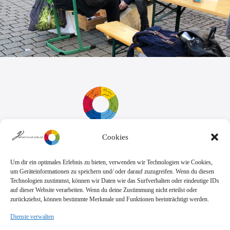
Cookies
Sekretariat:
Montag - Donnerstag: 7.45 Uhr bis 14:30 Uhr
Freitag: 7.45 Uhr bis 13.00 Uhr
Um dir ein optimales Erlebnis zu bieten, verwenden wir Technologien wie Cookies,
E-Mail:
Telefon
um Geräteinformationen zu speichern und/ oder darauf zuzugreifen. Wenn du diesen
sekretariat@goethe.schule
+49 6071 9888 0
Technologien zustimmst, können wir Daten wie das Surfverhalten oder eindeutige IDs
Fax
auf dieser Website verarbeiten. Wenn du deine Zustimmung nicht erteilst oder
+49 6071 9888 50
zurückziehst, können bestimmte Merkmale und Funktionen beeinträchtigt werden.
Dienste verwalten