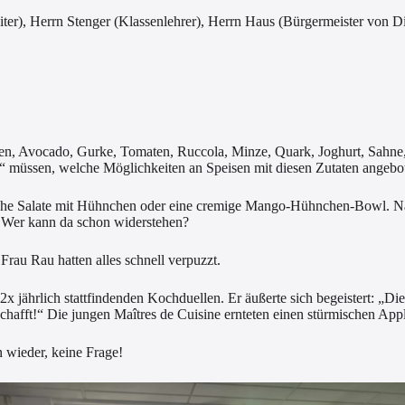
leiter), Herrn Stenger (Klassenlehrer), Herrn Haus (Bürgermeister von
sen, Avocado, Gurke, Tomaten, Ruccola, Minze, Quark, Joghurt, Sahn
ln“ müssen, welche Möglichkeiten an Speisen mit diesen Zutaten angeb
che Salate mit Hühnchen oder eine cremige Mango-Hühnchen-Bowl. Na
 Wer kann da schon widerstehen?
Frau Rau hatten alles schnell verpuzzt.
 2x jährlich stattfindenden Kochduellen. Er äußerte sich begeistert: 
schafft!“ Die jungen Maîtres de Cuisine ernteten einen stürmischen App
n wieder, keine Frage!