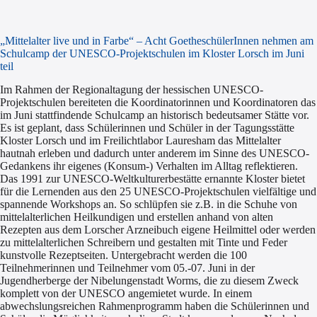
„Mittelalter live und in Farbe“ – Acht GoetheschülerInnen nehmen am
Schulcamp der UNESCO-Projektschulen im Kloster Lorsch im Juni
teil
Im Rahmen der Regionaltagung der hessischen UNESCO-
Projektschulen bereiteten die Koordinatorinnen und Koordinatoren das
im Juni stattfindende Schulcamp an historisch bedeutsamer Stätte vor.
Es ist geplant, dass Schülerinnen und Schüler in der Tagungsstätte
Kloster Lorsch und im Freilichtlabor Lauresham das Mittelalter
hautnah erleben und dadurch unter anderem im Sinne des UNESCO-
Gedankens ihr eigenes (Konsum-) Verhalten im Alltag reflektieren.
Das 1991 zur UNESCO-Weltkulturerbestätte ernannte Kloster bietet
für die Lernenden aus den 25 UNESCO-Projektschulen vielfältige und
spannende Workshops an. So schlüpfen sie z.B. in die Schuhe von
mittelalterlichen Heilkundigen und erstellen anhand von alten
Rezepten aus dem Lorscher Arzneibuch eigene Heilmittel oder werden
zu mittelalterlichen Schreibern und gestalten mit Tinte und Feder
kunstvolle Rezeptseiten. Untergebracht werden die 100
Teilnehmerinnen und Teilnehmer vom 05.-07. Juni in der
Jugendherberge der Nibelungenstadt Worms, die zu diesem Zweck
komplett von der UNESCO angemietet wurde. In einem
abwechslungsreichen Rahmenprogramm haben die Schülerinnen und