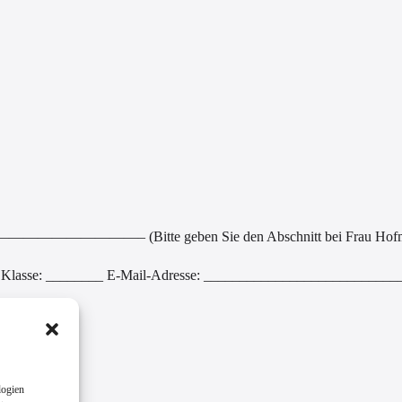
tte geben Sie den Abschnitt bei Frau Hofmann ab oder
lasse: ________ E-Mail-Adresse: ____________________________
logien