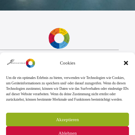
Sekretariat:
Cookies
Montag - Donnerstag: 7.45 Uhr bis 14:30 Uhr
Freitag: 7.45 Uhr bis 13.00 Uhr
E-Mail:
Telefon
Um dir ein optimales Erlebnis zu bieten, verwenden wir Technologien wie Cookies,
sekretariat@goethe.schule
+49 6071 9888 0
um Geräteinformationen zu speichern und/ oder darauf zuzugreifen. Wenn du diesen
Fax
Technologien zustimmst, können wir Daten wie das Surfverhalten oder eindeutige IDs
+49 6071 9888 50
auf dieser Website verarbeiten. Wenn du deine Zustimmung nicht erteilst oder
zurückziehst, können bestimmte Merkmale und Funktionen beeinträchtigt werden.
Anschrift
Goetheschule Dieburg
Akzeptieren
Kooperative Gesamtschule des Landkreises
Darmstadt-Dieburg
Ablehnen
Goethestraße 10-14, 64807 Dieburg