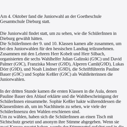
Am 4. Oktober fand die Juniorwahl an der Goetheschule
Gesamtschule Dieburg statt.
Die Juniorwahl
finde
t
statt
, um zu sehen, wie die
SchülerInnen
in
Dieburg
gewählt hätten.
Die Schüler
I
nnen
der 9.
u
nd 10. Klasse
n
kamen alle zusammen, um
bei den Juniorwahlen für den hessischen Landtag teilzunehmen.
Zusammen mit den Lehrern Herr Kobelt und Herr Silbach,
organisierten
die
sechs Wahlhelfer
Julian Galinski
(G9C)
und David
Palmer
(
G9C
), Franziska Moser
(G9D), Alperen Camli
(G9D), Lukas
Dörr
(G9D), und Noah Lindner (G9D), die Schriftführerin Pauline
Bauer (G9C) und Sophie Keßler (G9C) als Wahlleiter
i
nnen
die
Juniorwahlen
.
In der dritten Stunde kamen die ersten Klassen in die Aula
,
denen
Pauline Bauer den Ablauf erklärt
e
und die Wahlbescheinigung der
Schüler
I
nnen
einsammelte. Sophie Keßler
hakte
währenddessen die
Klassenlisten
ab,
um im Nachhinein zu sehen
,
wie viele
der
Schüler
I
nnen
zu den Wahlen erschienen sind.
Um zu wählen
,
haben sich die Schüler
I
nnen
an einen
T
isch mit
Sichtschutz gesetzt und anonym
ihre
Stimme abgegeben. Wenn sie
zwei Kreuze gesetzt haben, wurde der Stimmzettel gefaltet und in die