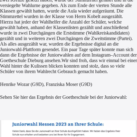
versiegelte Wahlurne gegeben. Als
zum
Ende der vierten Stunde alle
Klassen
gewählt hatten,
wurde die Aula wieder aufgeräumt
.
D
ie
Stimmzettel
wurden in der Klasse von Herrn Kobelt
ausgezählt.
Hierzu
hat j
eder der Wahlhelfer die Anzahl der Schüler, welche
gewählt haben, anhand der Klassenlisten gezählt und
anschließend
wurde in zwei Durchgängen die Erststimme (Wahlkreiskandidaten)
gezählt und in weiteren zwei Durchgängen die Zweitstimme (Partei).
Als alles ausgezählt war, wurden
die Ergebnisse
digital an die
Juniorwahl-Plattform gesendet. Ein paar Tage später konnte man sich
dann die Erge
bnisse der Juniorwahlen auf dem Instagram
–
Account
der
Goetheschule
Dieburg
ansehen.
Wir sind froh, dass wir einmal bei einer
Wahl hinter die Kulissen blicken konnten und stolz, dass so
viele
Schüler
von ihrem Wahlrecht Gebrauch gemacht haben.
Henrike Wozar
(G9D)
,
Franziska Moser (G9D)
Sehen Sie hier das Ergebnis der Goetheschule bei der Juniorwahl: