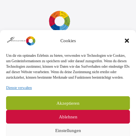
Cookies
Sekretariat:
Montag - Donnerstag: 7.45 Uhr bis 14:30 Uhr
Freitag: 7.45 Uhr bis 13.00 Uhr
Um dir ein optimales Erlebnis zu bieten, verwenden wir Technologien wie Cookies,
E-Mail:
Telefon
um Geräteinformationen zu speichern und/ oder darauf zuzugreifen. Wenn du diesen
sekretariat@goethe.schule
+49 6071 9888 0
Technologien zustimmst, können wir Daten wie das Surfverhalten oder eindeutige IDs
Fax
auf dieser Website verarbeiten. Wenn du deine Zustimmung nicht erteilst oder
+49 6071 9888 50
zurückziehst, können bestimmte Merkmale und Funktionen beeinträchtigt werden.
Dienste verwalten
Anschrift
Goetheschule Dieburg
Akzeptieren
Kooperative Gesamtschule des Landkreises
Darmstadt-Dieburg
Ablehnen
Goethestraße 10-14, 64807 Dieburg
Einstellungen
Impressum