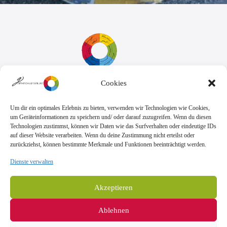
Cookies
Sekretariat:
Montag - Donnerstag: 7.45 Uhr bis 14:30 Uhr
Freitag: 7.45 Uhr bis 13.00 Uhr
Um dir ein optimales Erlebnis zu bieten, verwenden wir Technologien wie Cookies,
E-Mail:
Telefon
um Geräteinformationen zu speichern und/ oder darauf zuzugreifen. Wenn du diesen
sekretariat@goethe.schule
+49 6071 9888 0
Technologien zustimmst, können wir Daten wie das Surfverhalten oder eindeutige IDs
Fax
auf dieser Website verarbeiten. Wenn du deine Zustimmung nicht erteilst oder
+49 6071 9888 50
zurückziehst, können bestimmte Merkmale und Funktionen beeinträchtigt werden.
Dienste verwalten
Anschrift
Goetheschule Dieburg
Akzeptieren
Kooperative Gesamtschule des Landkreises
Darmstadt-Dieburg
Ablehnen
Goethestraße 10-14, 64807 Dieburg