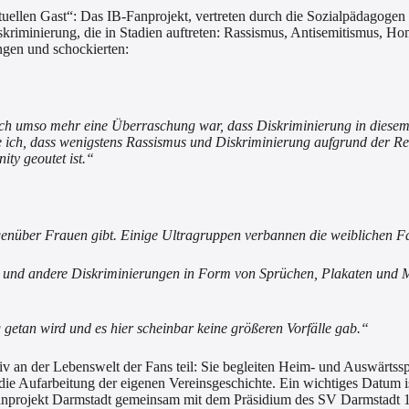
uellen Gast“: Das IB-Fanprojekt, vertreten durch die Sozialpädagogen 
iskriminierung, die in Stadien auftreten: Rassismus, Antisemitismus
ingen und schockierten:
mich umso mehr eine Überraschung war, dass Diskriminierung in diesem
chte ich, dass wenigstens Rassismus und Diskriminierung aufgrund der R
ity geoutet ist.“
egenüber Frauen gibt. Einige Ultragruppen verbannen die weiblichen Fa
s und andere Diskriminierungen in Form von Sprüchen, Plakaten und M
 getan wird und es hier scheinbar keine größeren Vorfälle gab.“
 an der Lebenswelt der Fans teil: Sie begleiten Heim- und Auswärtsspie
die Aufarbeitung der eigenen Vereinsgeschichte. Ein wichtiges Datum i
 Fanprojekt Darmstadt gemeinsam mit dem Präsidium des SV Darmstadt 1