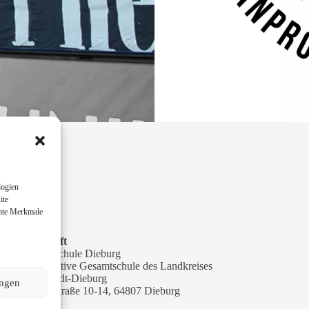
logien
ite
mmte Merkmale
Anschrift
Goetheschule Dieburg
Kooperative Gesamtschule des Landkreises
Darmstadt-Dieburg
ungen
Goethestraße 10-14, 64807 Dieburg