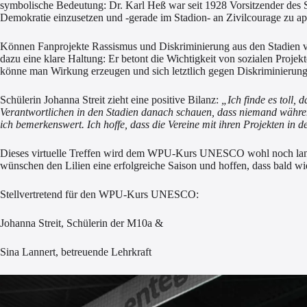
symbolische Bedeutung: Dr. Karl Heß war seit 1928 Vorsitzender des S
Demokratie einzusetzen und -gerade im Stadion- an Zivilcourage zu ap
Können Fanprojekte Rassismus und Diskriminierung aus den Stadien ve
dazu eine klare Haltung: Er betont die Wichtigkeit von sozialen Proje
könne man Wirkung erzeugen und sich letztlich gegen Diskriminierung
Schülerin Johanna Streit zieht eine positive Bilanz:
„Ich finde es toll,
Verantwortlichen in den Stadien danach schauen, dass niemand während
ich bemerkenswert
.
Ich hoffe, dass die Vereine mit ihren Projekten i
Dieses virtuelle Treffen wird dem WPU-Kurs UNESCO wohl noch lange i
wünschen den Lilien eine erfolgreiche Saison und hoffen, dass bald w
Stellvertretend für den WPU-Kurs UNESCO:
Johanna Streit, Schülerin der M10a &
Sina Lannert, betreuende Lehrkraft