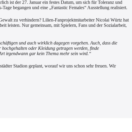
h ist der 27. Januar ein festes Datum, um sich für Toleranz und
Tage begangen und eine „Fantastic Females“ Ausstellung realisiert.
ewalt zu verhindern? Lilien-Fanprojektmitarbeiter Nicolai Würtz hat
it leisten. Nur gemeinsam, mit Spielern, Fans und der Sozialarbeit,
eschäftigen und auch wirklich dagegen vorgehen
.
Auch, dass die
er hochgehalten oder Kleidung getragen werden, finde
r Art irgendwann gar kein Thema mehr sein wird.“
dter Stadion geplant, worauf wir uns schon sehr freuen. Wir