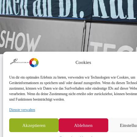
Cookies
Um dir ein optimales Erlebnis zu bieten, verwenden wir Technologien wie Cookies, um
Geräteinformationen zu speichern und/ oder darauf zuzugreifen. Wenn du diesen Techno
zustimmst, können wir Daten wie das Surfverhalten oder eindeutige IDs auf dieser Webs
verarbeiten. Wenn du deine Zustimmung nicht erteilst oder zurückziehst, können besti
und Funktionen beeinträchtigt werden.
Sekretariat:
Dienste verwalten
Montag - Donnerstag: 7.45 Uhr bis 14:30 Uhr
Freitag: 7.45 Uhr bis 13.00 Uhr
E-Mail:
Telefon
Akzeptieren
Ablehnen
Einstell
sekretariat@goethe.schule
+49 6071 9888 0
Fax