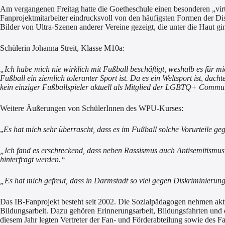
Am vergangenen Freitag hatte die Goetheschule einen besonderen „virt
Fanprojektmitarbeiter eindrucksvoll von den häufigsten Formen der D
Bilder von Ultra-Szenen anderer Vereine gezeigt, die unter die Haut g
Schülerin Johanna Streit, Klasse M10a:
„Ich habe mich nie wirklich mit Fußball beschäftigt, weshalb es für 
Fußball ein ziemlich toleranter Sport ist. Da es ein Weltsport ist, da
kein einziger Fußballspieler aktuell als Mitglied der LGBTQ+ Commun
Weitere Äußerungen von SchülerInnen des WPU-Kurses:
„
Es hat mich sehr überrascht, dass es im Fußball solche Vorurteile g
„Ich fand es erschreckend, dass neben Rassismus auch Antisemitismu
hinterfragt werden.“
„Es hat mich gefreut, dass in Darmstadt so viel gegen Diskriminierung
Das IB-Fanprojekt besteht seit 2002. Die Sozialpädagogen nehmen aktiv
Bildungsarbeit. Dazu gehören Erinnerungsarbeit, Bildungsfahrten und 
diesem Jahr legten Vertreter der Fan- und Förderabteilung sowie des