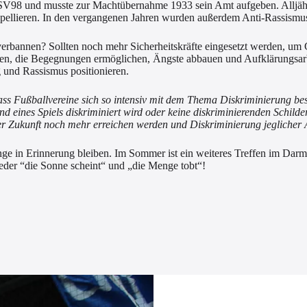
V98 und musste zur Machtübernahme 1933 sein Amt aufgeben. Alljährlic
pellieren. In den vergangenen Jahren wurden außerdem Anti-Rassismus-
rbannen? Sollten noch mehr Sicherheitskräfte eingesetzt werden, um G
kten, die Begegnungen ermöglichen, Ängste abbauen und Aufklärungsarbe
 und Rassismus positionieren.
 dass Fußballvereine sich so intensiv mit dem Thema Diskriminierung b
 eines Spiels diskriminiert wird oder keine diskriminierenden Schild
n der Zukunft noch mehr erreichen werden und Diskriminierung jegliche
n Erinnerung bleiben. Im Sommer ist ein weiteres Treffen im Darmstä
ieder “die Sonne scheint“ und „die Menge tobt“!