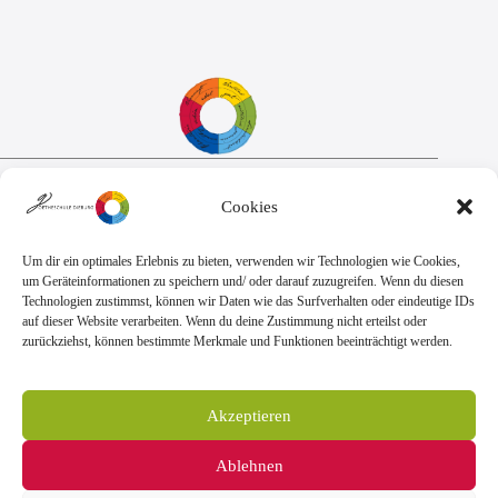
Sekretariat:
Cookies
Montag - Donnerstag: 7.45 Uhr bis 14:30 Uhr
Freitag: 7.45 Uhr bis 13.00 Uhr
E-Mail:
Telefon
Um dir ein optimales Erlebnis zu bieten, verwenden wir Technologien wie Cookies,
sekretariat@goethe.schule
+49 6071 9888 0
um Geräteinformationen zu speichern und/ oder darauf zuzugreifen. Wenn du diesen
Fax
Technologien zustimmst, können wir Daten wie das Surfverhalten oder eindeutige IDs
+49 6071 9888 50
auf dieser Website verarbeiten. Wenn du deine Zustimmung nicht erteilst oder
zurückziehst, können bestimmte Merkmale und Funktionen beeinträchtigt werden.
Anschrift
Goetheschule Dieburg
Akzeptieren
Kooperative Gesamtschule des Landkreises
Darmstadt-Dieburg
Ablehnen
Goethestraße 10-14, 64807 Dieburg