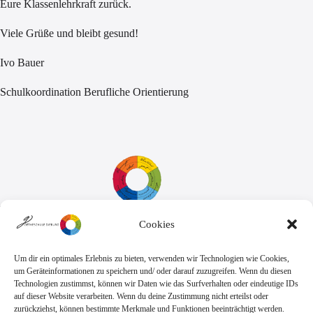
Eure Klassenlehrkraft zurück.
Viele Grüße und bleibt gesund!
Ivo Bauer
Schulkoordination Berufliche Orientierung
Cookies
Sekretariat:
Montag - Donnerstag: 7.45 Uhr bis 14:30 Uhr
Freitag: 7.45 Uhr bis 13.00 Uhr
Um dir ein optimales Erlebnis zu bieten, verwenden wir Technologien wie Cookies,
E-Mail:
Telefon
um Geräteinformationen zu speichern und/ oder darauf zuzugreifen. Wenn du diesen
sekretariat@goethe.schule
+49 6071 9888 0
Technologien zustimmst, können wir Daten wie das Surfverhalten oder eindeutige IDs
Fax
auf dieser Website verarbeiten. Wenn du deine Zustimmung nicht erteilst oder
+49 6071 9888 50
zurückziehst, können bestimmte Merkmale und Funktionen beeinträchtigt werden.