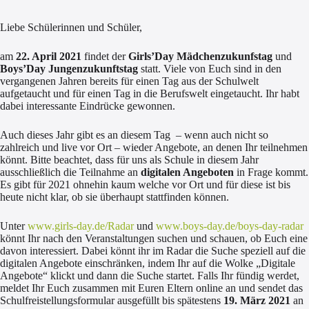
Liebe Schülerinnen und Schüler,
am
22. April 2021
findet der
Girls’Day Mädchenzukunfstag
und
Boys’Day Jungenzukunftstag
statt. Viele von Euch sind in den
vergangenen Jahren bereits für einen Tag aus der Schulwelt
aufgetaucht und für einen Tag in die Berufswelt eingetaucht. Ihr habt
dabei interessante Eindrücke gewonnen.
Auch dieses Jahr gibt es an diesem Tag – wenn auch nicht so
zahlreich und live vor Ort – wieder Angebote, an denen Ihr teilnehmen
könnt. Bitte beachtet, dass für uns als Schule in diesem Jahr
ausschließlich die Teilnahme an
digitalen Angeboten
in Frage kommt.
Es gibt für 2021 ohnehin kaum welche vor Ort und für diese ist bis
heute nicht klar, ob sie überhaupt stattfinden können.
Unter
www.girls-day.de/Radar
und
www.boys-day.de/boys-day-radar
könnt Ihr nach den Veranstaltungen suchen und schauen, ob Euch eine
davon interessiert. Dabei könnt ihr im Radar die Suche speziell auf die
digitalen Angebote einschränken, indem Ihr auf die Wolke „Digitale
Angebote“ klickt und dann die Suche startet. Falls Ihr fündig werdet,
meldet Ihr Euch zusammen mit Euren Eltern online an und sendet das
Schulfreistellungsformular ausgefüllt bis spätestens
19. März 2021
an